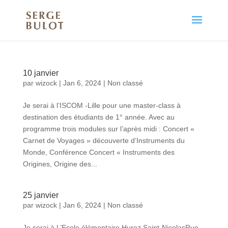
10 janvier
par
wizock
|
Jan 6, 2024
|
Non classé
Je serai à l’ISCOM -Lille pour une master-class à
destination des étudiants de 1° année. Avec au
programme trois modules sur l’après midi : Concert «
Carnet de Voyages » découverte d’Instruments du
Monde, Conférence Concert « Instruments des
Origines, Origine des...
25 janvier
par
wizock
|
Jan 6, 2024
|
Non classé
Je serai à L’Ecole élémentaire Hurez Saint-NicolasRue